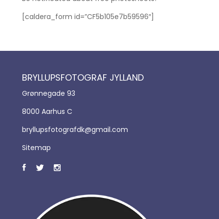
[caldera_form id=”CF5b105e7b59596″]
BRYLLUPSFOTOGRAF JYLLAND
Grønnegade 93
8000 Aarhus C
bryllupsfotografdk@gmail.com
Sitemap