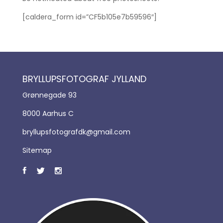
[caldera_form id=”CF5b105e7b59596″]
BRYLLUPSFOTOGRAF JYLLAND
Grønnegade 93
8000 Aarhus C
bryllupsfotografdk@gmail.com
Sitemap