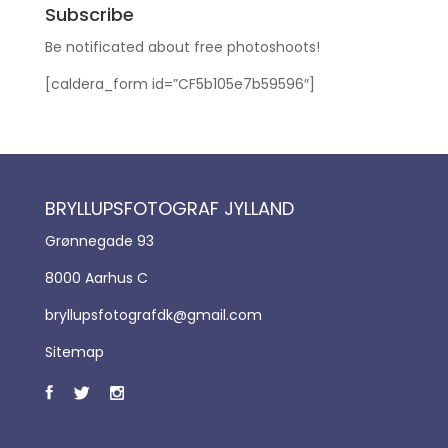
Subscribe
Be notificated about free photoshoots!
[caldera_form id=”CF5b105e7b59596″]
BRYLLUPSFOTOGRAF JYLLAND
Grønnegade 93
8000 Aarhus C
bryllupsfotografdk@gmail.com
Sitemap