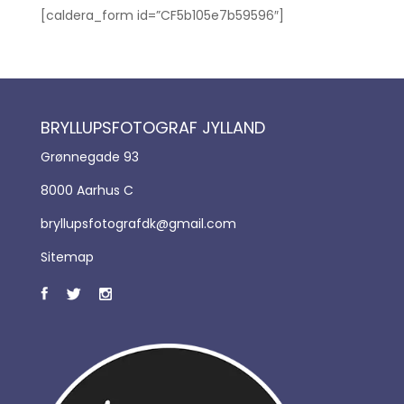
[caldera_form id=”CF5b105e7b59596″]
BRYLLUPSFOTOGRAF JYLLAND
Grønnegade 93
8000 Aarhus C
bryllupsfotografdk@gmail.com
Sitemap