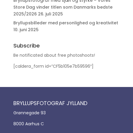
Bryllupsfotograf med sjæl og styrke – Vores
Store Dag vinder titlen som Danmarks bedste
2025/2026
26. juli 2025
Bryllupsbilleder med personlighed og kreativitet
10. juni 2025
Subscribe
Be notificated about free photoshoots!
[caldera_form id=”CF5b105e7b59596″]
BRYLLUPSFOTOGRAF JYLLAND
Grønnegade 93
8000 Aarhus C