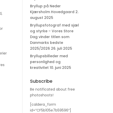
Bryllup på Neder
Kjærsholm Hovedgaard
2.
d,
august 2025
Bryllupsfotograf med sjæl
or
og styrke – Vores Store
Dag vinder titlen som
Danmarks bedste
2025/2026
26. juli 2025
erier
Bryllupsbilleder med
personlighed og
res
kreativitet
10. juni 2025
Subscribe
Be notificated about free
photoshoots!
[caldera_form
id=”CF5b105e7b59596″]