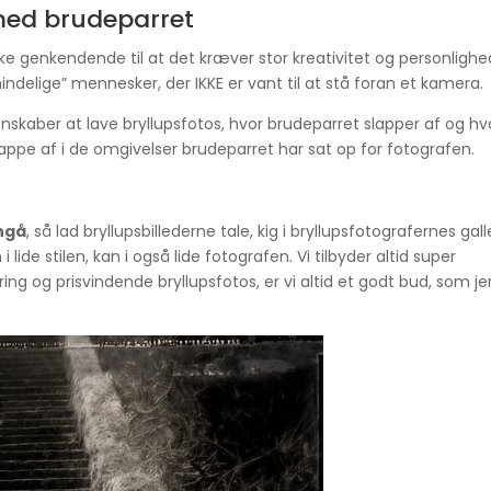
med brudeparret
kke genkendende til at det kræver stor kreativitet og personlighe
ndelige” mennesker, der IKKE er vant til at stå foran et kamera.
skaber at lave bryllupsfotos, hvor brudeparret slapper af og hv
lappe af i de omgivelser brudeparret har sat op for fotografen.
ngå
, så lad bryllupsbillederne tale, kig i bryllupsfotografernes gall
i lide stilen, kan i også lide fotografen. Vi tilbyder altid super
ing og prisvindende bryllupsfotos, er vi altid et godt bud, som je