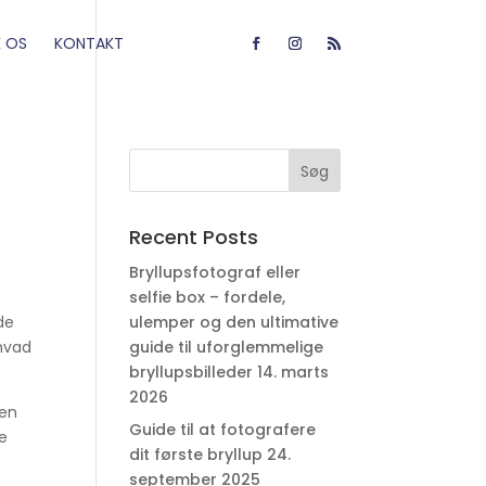
 OS
KONTAKT
Recent Posts
Bryllupsfotograf eller
selfie box – fordele,
de
ulemper og den ultimative
 hvad
guide til uforglemmelige
bryllupsbilleder
14. marts
2026
 en
Guide til at fotografere
te
dit første bryllup
24.
september 2025