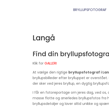
BRYLLUPSFOTOGRAF
Langå
Find din bryllupsfotogra
Klik for
GALLERI
At vælge den rigtige
bryllupsfotograf i La
bryllupsbilleder efter brylluppet er overstået.
der sker ved jeres bryllup, en dygtig bryllups
I får en fotoreportage om jeres dag, ved os, d
masse flotte og anerledes bryllupsfotos fra h
bryllupsdetaljer og laver altid unikke og spæ