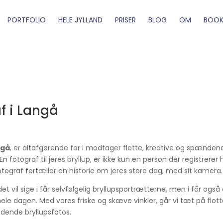
PORTFOLIO
HELE JYLLAND
PRISER
BLOG
OM
BOOK
f i Langå
ngå
, er altafgørende for i modtager flotte, kreative og spænden
 En fotograf til jeres bryllup, er ikke kun en person der registrerer
fotograf fortæller en historie om jeres store dag, med sit kamera.
et vil sige i får selvfølgelig bryllupsportrætterne, men i får også
ele dagen. Med vores friske og skæve vinkler, går vi tæt på flot
ndende bryllupsfotos.