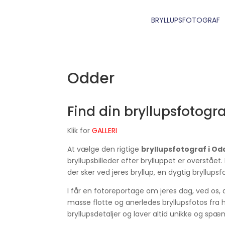
BRYLLUPSFOTOGRAF
Odder
Find din bryllupsfotogra
Klik for
GALLERI
At vælge den rigtige
bryllupsfotograf i Od
bryllupsbilleder efter brylluppet er overstået.
der sker ved jeres bryllup, en dygtig bryllups
I får en fotoreportage om jeres dag, ved os, d
masse flotte og anerledes bryllupsfotos fra h
bryllupsdetaljer og laver altid unikke og spæ