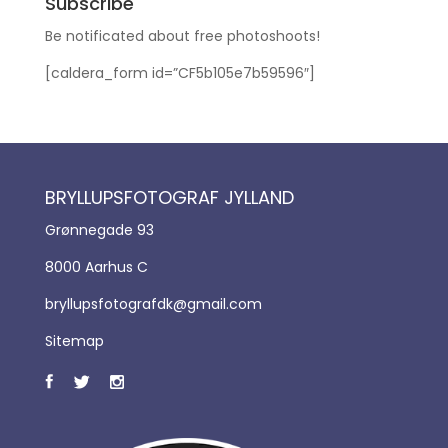
Subscribe
Be notificated about free photoshoots!
[caldera_form id=”CF5b105e7b59596″]
BRYLLUPSFOTOGRAF JYLLAND
Grønnegade 93
8000 Aarhus C
bryllupsfotografdk@gmail.com
Sitemap