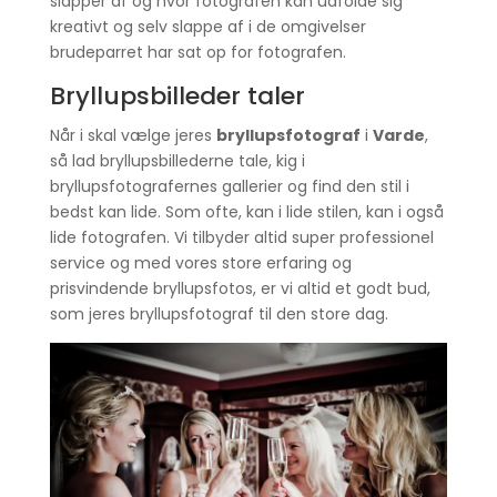
slapper af og hvor fotografen kan udfolde sig
kreativt og selv slappe af i de omgivelser
brudeparret har sat op for fotografen.
Bryllupsbilleder taler
Når i skal vælge jeres
bryllupsfotograf
i
Varde
,
så lad bryllupsbillederne tale, kig i
bryllupsfotografernes gallerier og find den stil i
bedst kan lide. Som ofte, kan i lide stilen, kan i også
lide fotografen. Vi tilbyder altid super professionel
service og med vores store erfaring og
prisvindende bryllupsfotos, er vi altid et godt bud,
som jeres bryllupsfotograf til den store dag.