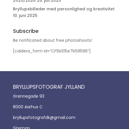
2025/2026
26. juli 2025
Bryllupsbilleder med personlighed og kreativitet
10. juni 2025
Subscribe
Be notificated about free photoshoots!
[caldera_form id=”CF5b105e7b59596″]
BRYLLUPSFOTOGRAF JYLLAND
Grønnegade 93
8000 Aarhus C
bryllupsfotografdk@gmail.com
Sitemap