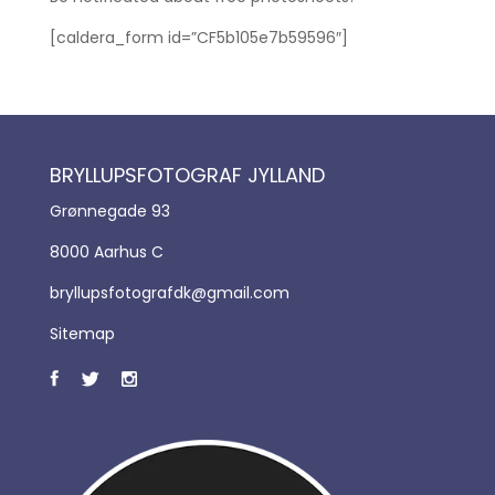
[caldera_form id=”CF5b105e7b59596″]
BRYLLUPSFOTOGRAF JYLLAND
Grønnegade 93
8000 Aarhus C
bryllupsfotografdk@gmail.com
Sitemap